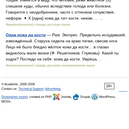
тощий. Имеется в виду, что человек, реже животное (Х)
слишком худы, обычно вследствие голода или болезни.
Говорится с неодобрением, часто с оттенком сочувствия.
неформ. ✦ Х [одна] кожа да <и> кости. неизм.… …
Фразеологический словарь русского языка
Одна кожа да кости
— Разг. Экспрес. Предельно исхудавший,
измождённый. Старуха сидела на краю печки, свесив ноги.
Лицо её было бледно жёлтое кожа да кости… в глазах
виднелось мало жизни (Ф. Решетников. Глумовы). Какой ты
ходок? Погляди на себя: кожа да кости. Умрёшь …
Фразеологический словарь русского литературного языка
© Academic, 2000-2026
18+
Contact us:
Technical Support
,
Advertising
Dictionaries export
, created on PHP,
Joomla,
Drupal,
WordPress,
MODx.