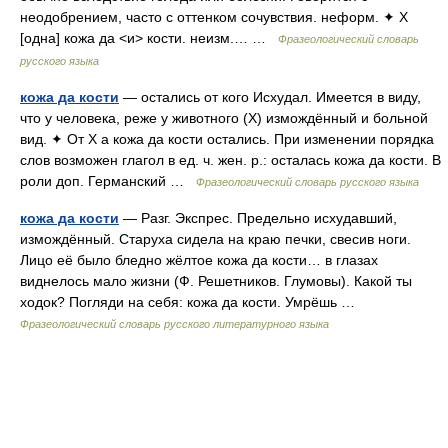
неодобрением, часто с оттенком сочувствия. неформ. ✦ Х
[одна] кожа да <и> кости. неизм.… …
Фразеологический словарь
русского языка
кожа да кости
— остались от кого Исхудал. Имеется в виду,
что у человека, реже у животного (Х) измождённый и больной
вид. ✦ От Х а кожа да кости остались. При изменении порядка
слов возможен глагол в ед. ч. жен. р.: осталась кожа да кости. В
роли доп. Германский …
Фразеологический словарь русского языка
кожа да кости
— Разг. Экспрес. Предельно исхудавший,
измождённый. Старуха сидела на краю печки, свесив ноги.
Лицо её было бледно жёлтое кожа да кости… в глазах
виднелось мало жизни (Ф. Решетников. Глумовы). Какой ты
ходок? Погляди на себя: кожа да кости. Умрёшь …
Фразеологический словарь русского литературного языка