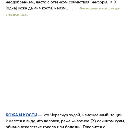
неодобрением, часто с оттенком сочувствия. неформ. ✦ Х
[одна] кожа да <и> кости. неизм.… …
Фразеологический словарь
русского языка
КОЖА И КОСТИ
— кто Чересчур худой, измождённый; тощий.
Имеется в виду, что человек, реже животное (Х) слишком худы,
обычно вследствие голода или болезни. Говорится с