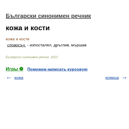
Български синонимен речник
кожа и кости
кожа и кости
словосъч.
-
изпосталял, дръглив, мършав
Български синонимен речник
.
2013
.
Игры ⚽
Поможем написать курсовую
кожа
кожица