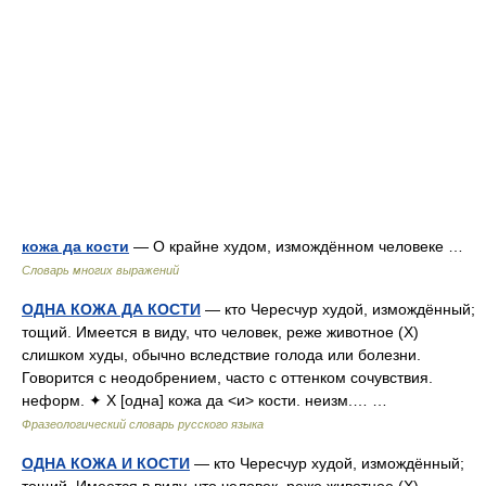
кожа да кости
— О крайне худом, измождённом человеке …
Словарь многих выражений
ОДНА КОЖА ДА КОСТИ
— кто Чересчур худой, измождённый;
тощий. Имеется в виду, что человек, реже животное (Х)
слишком худы, обычно вследствие голода или болезни.
Говорится с неодобрением, часто с оттенком сочувствия.
неформ. ✦ Х [одна] кожа да <и> кости. неизм.… …
Фразеологический словарь русского языка
ОДНА КОЖА И КОСТИ
— кто Чересчур худой, измождённый;