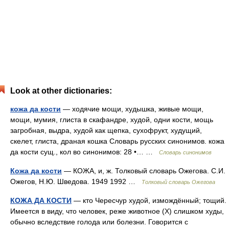
Look at other dictionaries:
кожа да кости
— ходячие мощи, худышка, живые мощи,
мощи, мумия, глиста в скафандре, худой, одни кости, мощь
загробная, выдра, худой как щепка, сухофрукт, худущий,
скелет, глиста, драная кошка Словарь русских синонимов. кожа
да кости сущ., кол во синонимов: 28 •… …
Словарь синонимов
Кожа да кости
— КОЖА, и, ж. Толковый словарь Ожегова. С.И.
Ожегов, Н.Ю. Шведова. 1949 1992 …
Толковый словарь Ожегова
КОЖА ДА КОСТИ
— кто Чересчур худой, измождённый; тощий.
Имеется в виду, что человек, реже животное (Х) слишком худы,
обычно вследствие голода или болезни. Говорится с